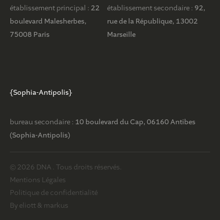
établissement principal :
22
établissement secondaire :
92,
boulevard Malesherbes,
rue de la République, 13002
75008 Paris
Marseille
{Sophia-Antipolis}
bureau secondaire :
10 boulevard du Cap, 06160 Antibes
(Sophia-Antipolis)
© 2026 DNA . Tous droits réservés.
Mentions Légales
Politique de confidentialité
By eliott & markus