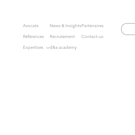
Avocats
News & Insights
Partenaires
Références
Recrutement
Contact.us
Expertises
d&a academy