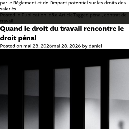
par le Règlement et de l’impact potentiel sur les droits des
salariés.
Posted in
Publication
,
d&a Article
Tagged
pénal
,
contrat de
travail
Quand le droit du travail rencontre le
droit pénal
Posted on
mai 28, 2026
mai 28, 2026
by
daniel