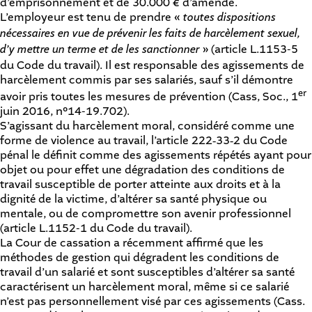
d’emprisonnement et de 30.000 € d’amende.
L’employeur est tenu de prendre «
toutes dispositions
nécessaires en vue de prévenir les faits de harcèlement sexuel,
d’y mettre un terme et de les sanctionner
» (
article L.1153-5
du Code du travail
). Il est responsable des agissements de
harcèlement commis par ses salariés, sauf s’il démontre
er
avoir pris toutes les mesures de prévention (
Cass, Soc., 1
juin 2016, n°14-19.702
).
S’agissant du harcèlement moral, considéré comme une
forme de violence au travail,
l’article 222‑33‑2 du Code
pénal
le définit comme des agissements répétés ayant pour
objet ou pour effet une dégradation des conditions de
travail susceptible de porter atteinte aux droits et à la
dignité de la victime, d’altérer sa santé physique ou
mentale, ou de compromettre son avenir professionnel
(
article L.1152-1 du Code du travail
).
La Cour de cassation a récemment affirmé que les
méthodes de gestion qui dégradent les conditions de
travail d’un salarié et sont susceptibles d’altérer sa santé
caractérisent un harcèlement moral, même si ce salarié
n’est pas personnellement visé par ces agissements (
Cass.