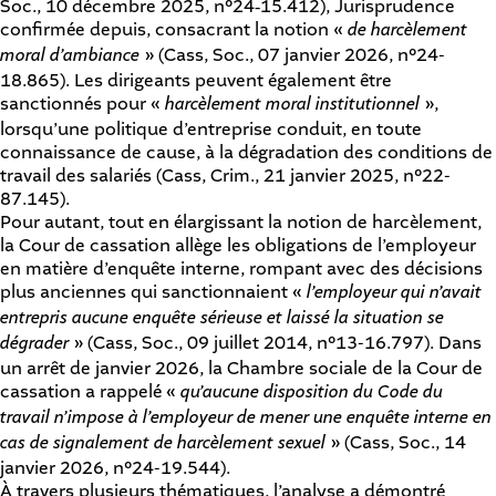
Soc., 10 décembre 2025, n°24‑15.412
), Jurisprudence
confirmée depuis, consacrant la notion
« de harcèlement
moral d’ambiance
» (
Cass, Soc., 07 janvier 2026, n°24-
18.865
). Les dirigeants peuvent également être
sanctionnés pour «
harcèlement moral institutionnel
»,
lorsqu’une politique d’entreprise conduit, en toute
connaissance de cause, à la dégradation des conditions de
travail des salariés (
Cass, Crim., 21 janvier 2025, n°22-
87.145
).
Pour autant, tout en élargissant la notion de harcèlement,
la Cour de cassation allège les obligations de l’employeur
en matière d’enquête interne, rompant avec des décisions
plus anciennes qui sanctionnaient «
l’employeur qui n’avait
entrepris aucune enquête sérieuse et laissé la situation se
dégrader
» (
Cass, Soc., 09 juillet 2014, n°13-16.797
). Dans
un arrêt de janvier 2026, la Chambre sociale de la Cour de
cassation a rappelé «
qu’aucune disposition du Code du
travail n’impose à l’employeur de mener une enquête interne en
cas de signalement de harcèlement sexuel
» (
Cass, Soc., 14
janvier 2026, n°24-19.544
).
À travers plusieurs thématiques, l’analyse a démontré