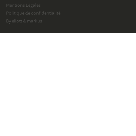
Mentions Légales
Politique de confidentialité
By eliott & markus